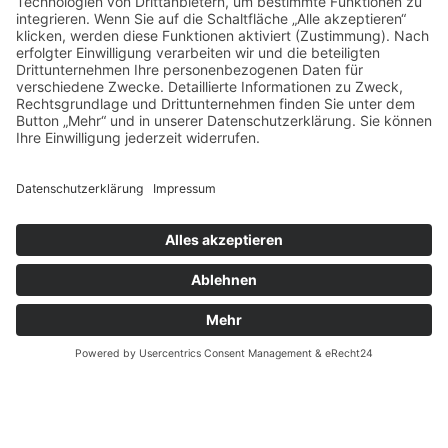
Als anerkannter Tier-1-Zulieferer der Automobilindustrie
entwickeln und fertigen wir Schlauchleitsysteme, die
nicht nur einen Vorsprung im Markt haben, sondern auch
Vorreiter in Sachen Qualität sind: Wir produzieren in
Deutschland – zu wettbewerbsfähigen Kosten und unter
Qualitätskriterien, die höchste Anforderungen erfüllen.
HC-Qualität made in Germany
Nachhaltigkeit als
Erfolgsfaktor
Ständige Innovation und Qualitätsoptimierung,
langfristige Partnerschaften mit Kunden und Lieferanten:
Unseren unternehmerischen Erfolg definieren wir durch
Nachhaltigkeit in jeder Beziehung – auch zu unserer