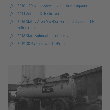
2010 – 2014 massives Investitionsprogramm
2014 Aufbau HC-Technikum
2016 Status A bei VW-Konzern und diversen T1-
Zulieferern
2018 Start Automationsoffensive
2019 3D-Scan sowie 3D-Print