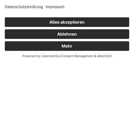
Nachhaltigkeit als
Erfolgsfaktor
Ständige Innovation und Qualitätsoptimierung,
langfristige Partnerschaften mit Kunden und Lieferanten:
Unseren unternehmerischen Erfolg definieren wir durch
Nachhaltigkeit in jeder Beziehung – auch zu unserer
Umwelt. Unser effizienter Beitrag zu ihrem Schutz sichert
unsere Zukunft.
Nachhaltigkeit