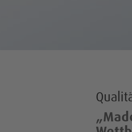
Qualitä
„
Mad
Wettb