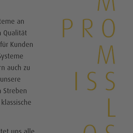
steme an
 Qualität
 für Kunden
 Systeme
rn auch zu
 unsere
m Streben
klassische
tet uns alle