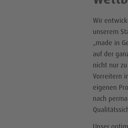
Wir entwick
unserem Sta
„made in Ge
auf der gan
nicht nur z
Vorreitern 
eigenen Pro
nach perman
Qualitätssi
Unser optim