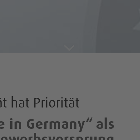
t hat Priorität
e in Germany
“
als
ewerbsvorsprung